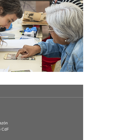
Razón
e CdF