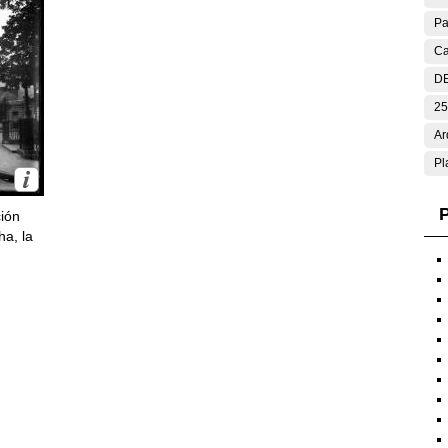
Pa
Ca
DE
25
Ar
Pl
P
ción
ha, la