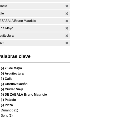
lacio
lle
 ZABALA Bruno Mauricio
 de Mayo
quitectura
aza
alabras clave
(-)
25 de Mayo
(-)
Arquitectura
(-)
Calle
(-)
Circunvalación
(-)
Ciudad Vieja
(-)
DE ZABALA Bruno Mauricio
(-)
Palacio
(-)
Plaza
Durango (1)
Solís (1)