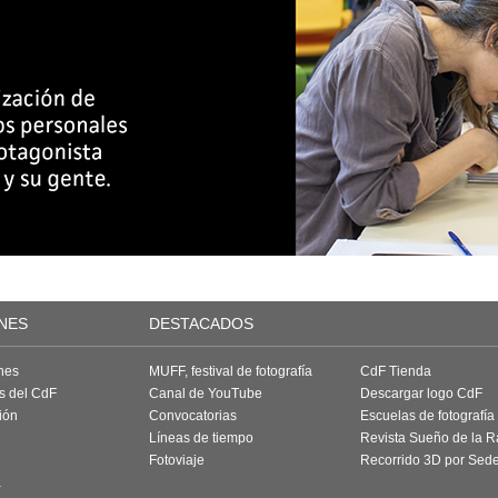
NES
DESTACADOS
nes
MUFF, festival de fotografía
CdF Tienda
as del CdF
Canal de YouTube
Descargar logo CdF
ión
Convocatorias
Escuelas de fotografía
Líneas de tiempo
Revista Sueño de la 
Fotoviaje
Recorrido 3D por Sed
a