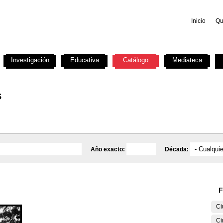
Inicio
Qu
Investigación
Educativa
Catálogo
Mediateca
s
Año exacto:
Década:
F
Ci
Ci