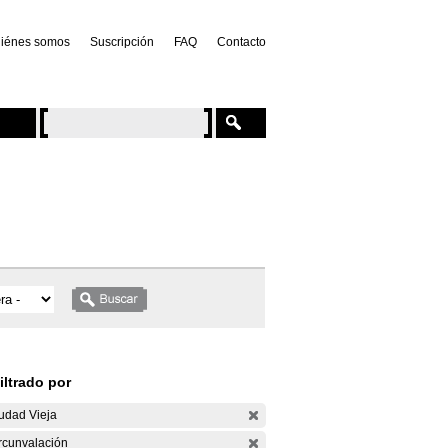
iénes somos
Suscripción
FAQ
Contacto
iltrado por
udad Vieja
rcunvalación