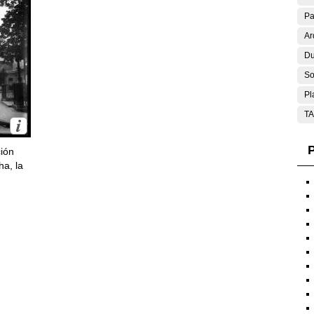
Pa
Ar
Du
So
Pl
T
P
ción
ha, la