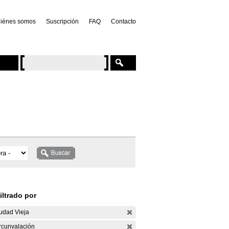
iénes somos
Suscripción
FAQ
Contacto
iltrado por
udad Vieja
rcunvalación