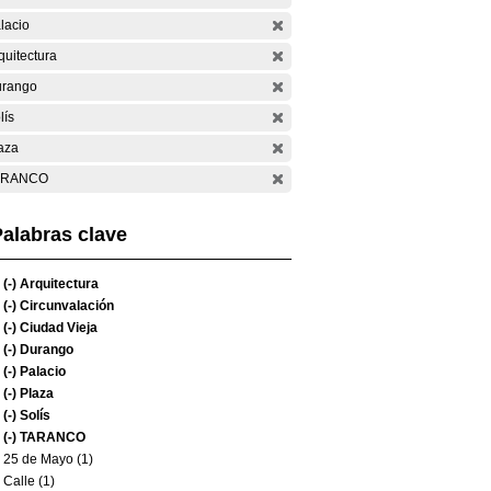
lacio
quitectura
rango
lís
aza
ARANCO
alabras clave
(-)
Arquitectura
(-)
Circunvalación
(-)
Ciudad Vieja
(-)
Durango
(-)
Palacio
(-)
Plaza
(-)
Solís
(-)
TARANCO
25 de Mayo (1)
Calle (1)