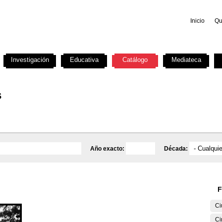
Inicio
Qu
Investigación
Educativa
Catálogo
Mediateca
s
Año exacto:
Década:
F
Ci
Ci