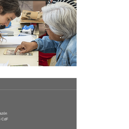
Razón
e CdF