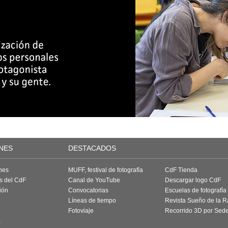
NES
DESTACADOS
nes
MUFF, festival de fotografía
CdF Tienda
as del CdF
Canal de YouTube
Descargar logo CdF
ión
Convocatorias
Escuelas de fotografía
Líneas de tiempo
Revista Sueño de la 
Fotoviaje
Recorrido 3D por Sed
a