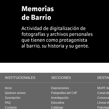
INSTITUCIONALES
SECCIONES
DESTA
Inicio
Exposiciones
MUFF, fes
Quiénes somos
Fotografías del CdF
Canal d
Suscripción
Investigación
Convoca
FAQ
Educativa
Líneas d
Contacto
Catálogo
Fotoviaj