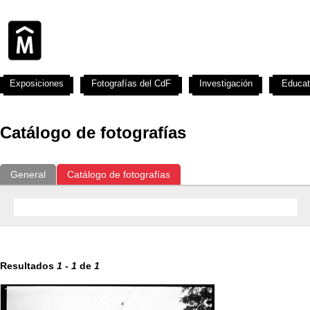
Exposiciones
Fotografías del CdF
Investigación
Educat
Catálogo de fotografías
General
Catálogo de fotografías
Resultados
1
-
1
de
1