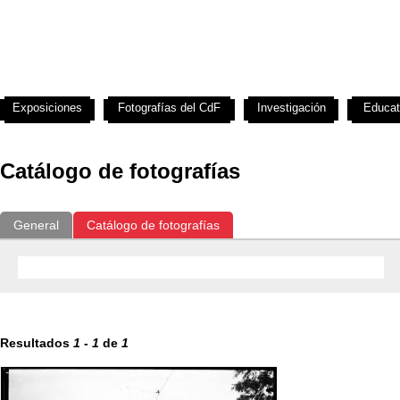
Exposiciones
Fotografías del CdF
Investigación
Educat
Catálogo de fotografías
General
Catálogo de fotografías
Resultados
1
-
1
de
1