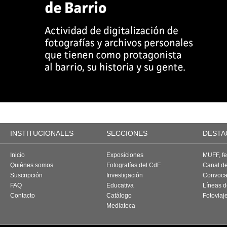
INSTITUCIONALES
SECCIONES
DESTA
Inicio
Exposiciones
MUFF, fes
Quiénes somos
Fotografías del CdF
Canal d
Suscripción
Investigación
Convoca
FAQ
Educativa
Líneas d
Contacto
Catálogo
Fotoviaj
Mediateca