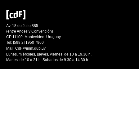
Av. 18 de Julio 885
(entre Andes y Convención)
CP 11100. Montevideo. Uruguay
Tel: [598 2] 1950 7960
Mail:
CdF@imm.gub.uy
Lunes, miércoles, jueves, viernes: de 10 a 19.30 h.
Martes: de 10 a 21 h. Sábados de 9.30 a 14.30 h.