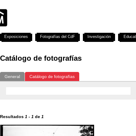
Exposiciones
Fotografías del CdF
Investigación
Educat
Catálogo de fotografías
General
Catálogo de fotografías
Resultados
1
-
1
de
1