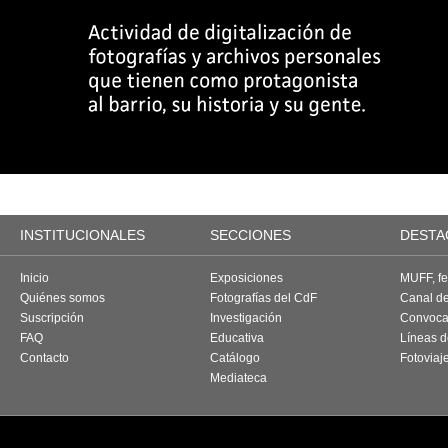
INSTITUCIONALES
SECCIONES
DESTA
Inicio
Exposiciones
MUFF, fes
Quiénes somos
Fotografías del CdF
Canal d
Suscripción
Investigación
Convoca
FAQ
Educativa
Líneas d
Contacto
Catálogo
Fotoviaj
Mediateca