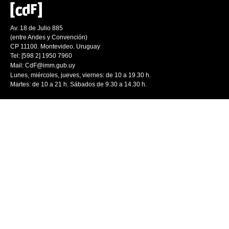
Av. 18 de Julio 885
(entre Andes y Convención)
CP 11100. Montevideo. Uruguay
Tel: [598 2] 1950 7960
Mail:
CdF@imm.gub.uy
Lunes, miércoles, jueves, viernes: de 10 a 19.30 h.
Martes: de 10 a 21 h. Sábados de 9.30 a 14.30 h.