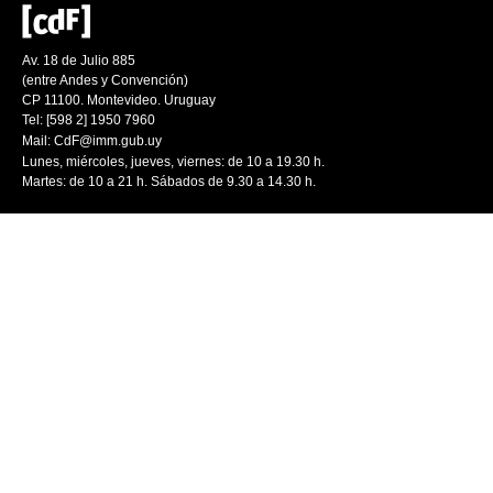
Av. 18 de Julio 885
(entre Andes y Convención)
CP 11100. Montevideo. Uruguay
Tel: [598 2] 1950 7960
Mail:
CdF@imm.gub.uy
Lunes, miércoles, jueves, viernes: de 10 a 19.30 h.
Martes: de 10 a 21 h. Sábados de 9.30 a 14.30 h.