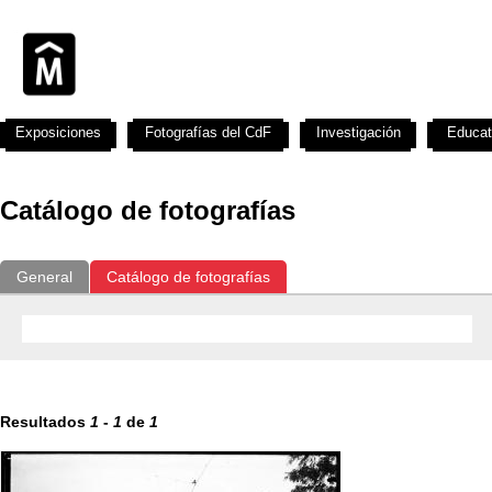
Exposiciones
Fotografías del CdF
Investigación
Educat
Catálogo de fotografías
General
Catálogo de fotografías
Resultados
1
-
1
de
1