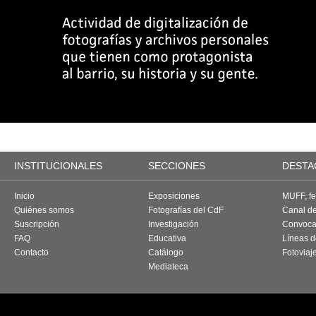
INSTITUCIONALES
SECCIONES
DESTA
Inicio
Exposiciones
MUFF, fes
Quiénes somos
Fotografías del CdF
Canal d
Suscripción
Investigación
Convoca
FAQ
Educativa
Líneas d
Contacto
Catálogo
Fotoviaj
Mediateca