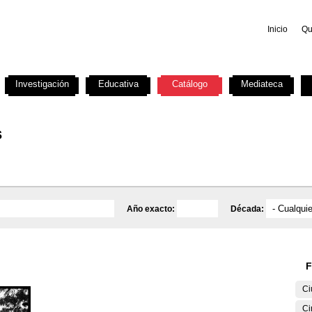
Inicio
Qu
Investigación
Educativa
Catálogo
Mediateca
s
Año exacto:
Década:
F
Ci
Ci