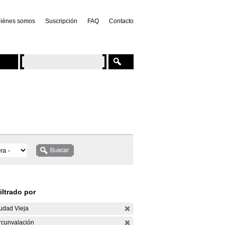
iénes somos
Suscripción
FAQ
Contacto
iltrado por
udad Vieja
rcunvalación