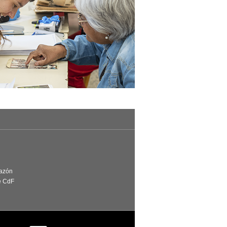
Razón
e CdF