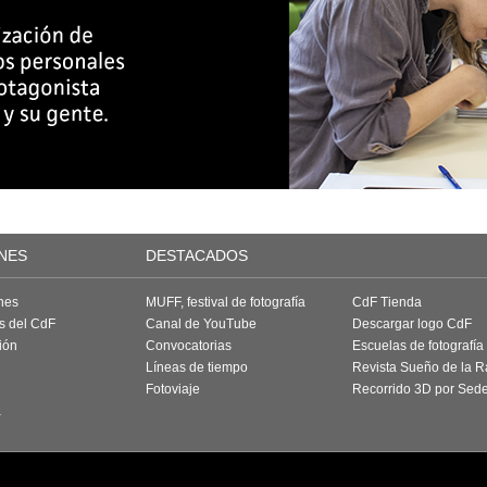
NES
DESTACADOS
nes
MUFF, festival de fotografía
CdF Tienda
as del CdF
Canal de YouTube
Descargar logo CdF
ión
Convocatorias
Escuelas de fotografía
Líneas de tiempo
Revista Sueño de la 
Fotoviaje
Recorrido 3D por Sed
a