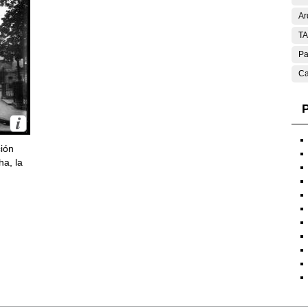
Ar
T
Pa
Ca
P
ción
ha, la