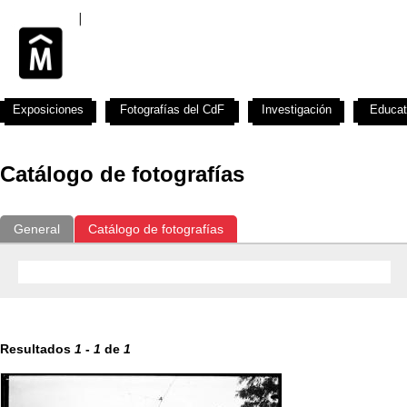
Exposiciones
Fotografías del CdF
Investigación
Educat
Catálogo de fotografías
General
Catálogo de fotografías
Resultados
1
-
1
de
1