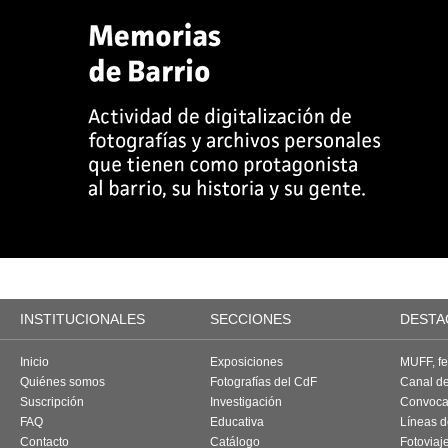
INSTITUCIONALES
SECCIONES
DESTA
Inicio
Exposiciones
MUFF, fes
Quiénes somos
Fotografías del CdF
Canal d
Suscripción
Investigación
Convoca
FAQ
Educativa
Líneas d
Contacto
Catálogo
Fotoviaj