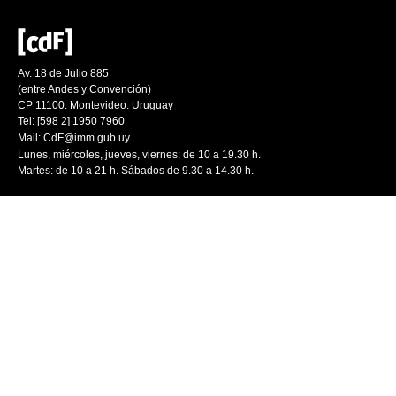
Av. 18 de Julio 885
(entre Andes y Convención)
CP 11100. Montevideo. Uruguay
Tel: [598 2] 1950 7960
Mail:
CdF@imm.gub.uy
Lunes, miércoles, jueves, viernes: de 10 a 19.30 h.
Martes: de 10 a 21 h. Sábados de 9.30 a 14.30 h.