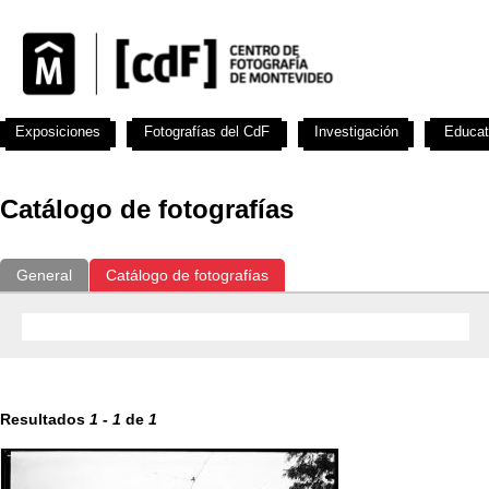
Exposiciones
Fotografías del CdF
Investigación
Educat
Catálogo de fotografías
General
Catálogo de fotografías
Resultados
1
-
1
de
1