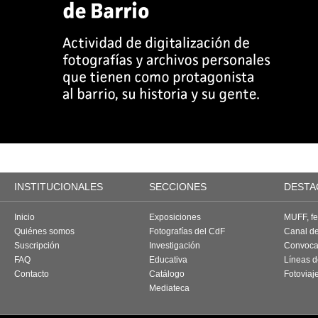
INSTITUCIONALES
SECCIONES
DESTA
Inicio
Exposiciones
MUFF, fes
Quiénes somos
Fotografías del CdF
Canal d
Suscripción
Investigación
Convoca
FAQ
Educativa
Líneas d
Contacto
Catálogo
Fotoviaj
Mediateca