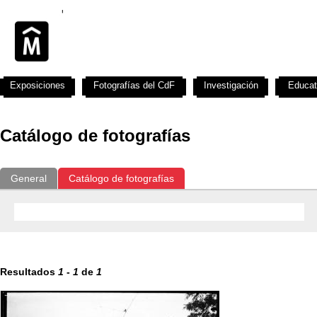
Exposiciones
Fotografías del CdF
Investigación
Educat
Catálogo de fotografías
General
Catálogo de fotografías
Resultados
1
-
1
de
1