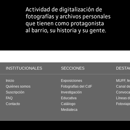
INSTITUCIONALES
SECCIONES
DESTA
Inicio
Exposiciones
MUFF, fes
Quiénes somos
Fotografías del CdF
Canal d
Suscripción
Investigación
Convoca
FAQ
Educativa
Líneas d
Contacto
Catálogo
Fotoviaj
Mediateca