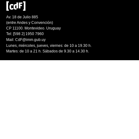
Av. 18 de Julio 885
(entre Andes y Convención)
CP 11100. Montevideo. Uruguay
Tel: [598 2] 1950 7960
Mail:
CdF@imm.gub.uy
Lunes, miércoles, jueves, viernes: de 10 a 19.30 h.
Martes: de 10 a 21 h. Sábados de 9.30 a 14.30 h.