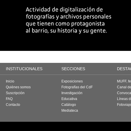
INSTITUCIONALES
SECCIONES
DESTA
Inicio
Exposiciones
MUFF, fes
Quiénes somos
Fotografías del CdF
Canal d
Suscripción
Investigación
Convoca
FAQ
Educativa
Líneas d
Contacto
Catálogo
Fotoviaj
Mediateca