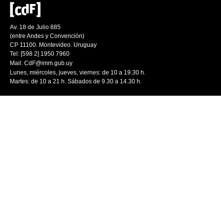
Av. 18 de Julio 885
(entre Andes y Convención)
CP 11100. Montevideo. Uruguay
Tel: [598 2] 1950 7960
Mail:
CdF@imm.gub.uy
Lunes, miércoles, jueves, viernes: de 10 a 19.30 h.
Martes: de 10 a 21 h. Sábados de 9.30 a 14.30 h.