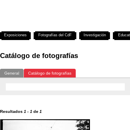
Exposiciones
Fotografías del CdF
Investigación
Educat
Catálogo de fotografías
General
Catálogo de fotografías
Resultados
1
-
1
de
1