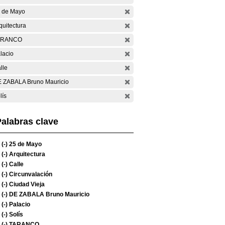
 de Mayo
quitectura
ARANCO
lacio
lle
 ZABALA Bruno Mauricio
lís
alabras clave
(-)
25 de Mayo
(-)
Arquitectura
(-)
Calle
(-)
Circunvalación
(-)
Ciudad Vieja
(-)
DE ZABALA Bruno Mauricio
(-)
Palacio
(-)
Solís
(-)
TARANCO