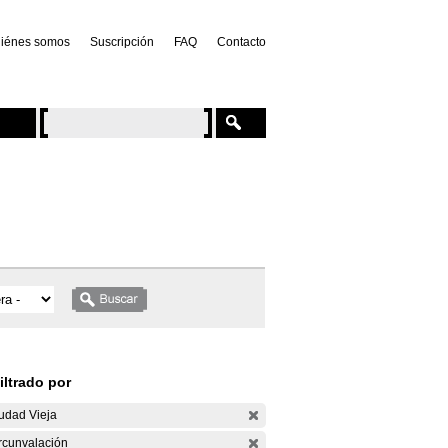
iénes somos
Suscripción
FAQ
Contacto
iltrado por
udad Vieja
rcunvalación