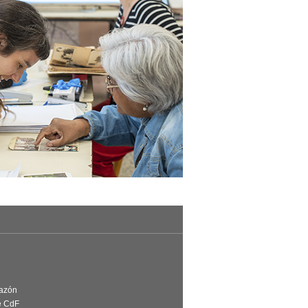
Razón
e CdF