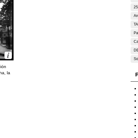
25
Ar
T
Pa
Ca
DE
So
ción
ha, la
P