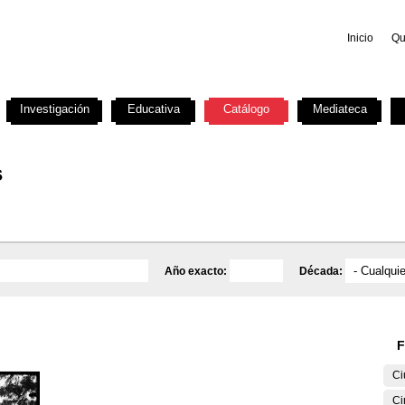
Inicio
Qu
Investigación
Educativa
Catálogo
Mediateca
s
Año exacto:
Década:
F
Ci
Ci