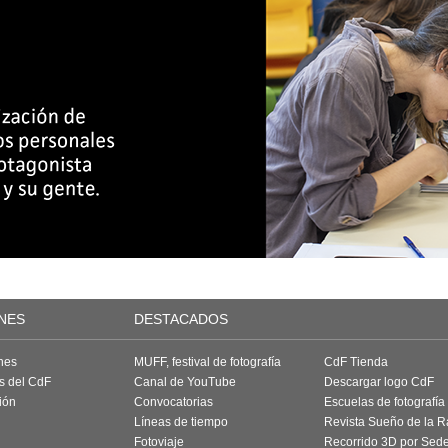
NES
DESTACADOS
nes
MUFF, festival de fotografía
CdF Tienda
as del CdF
Canal de YouTube
Descargar logo CdF
ión
Convocatorias
Escuelas de fotografía
Líneas de tiempo
Revista Sueño de la 
Fotoviaje
Recorrido 3D por Sed