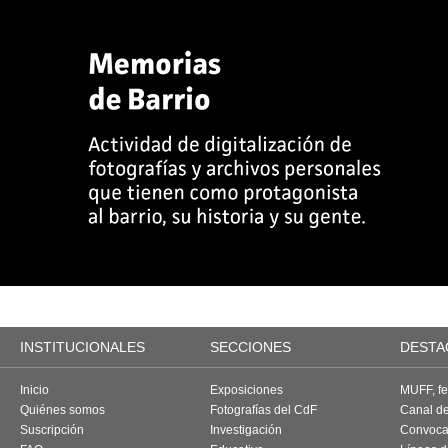
INSTITUCIONALES
SECCIONES
DESTA
Inicio
Exposiciones
MUFF, fes
Quiénes somos
Fotografías del CdF
Canal d
Suscripción
Investigación
Convoca