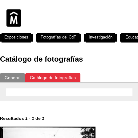
Exposiciones
Fotografías del CdF
Investigación
Educat
Catálogo de fotografías
General
Catálogo de fotografías
Resultados
1
-
1
de
1