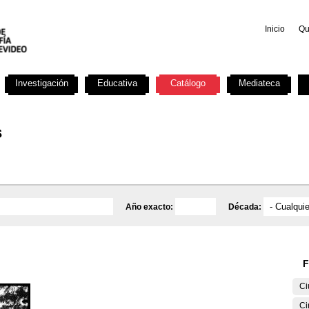
Inicio
Qu
Investigación
Educativa
Catálogo
Mediateca
s
Año exacto:
Década:
F
Ci
Ci