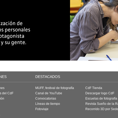
NES
DESTACADOS
nes
MUFF, festival de fotografía
CdF Tienda
as del CdF
Canal de YouTube
Descargar logo CdF
ión
Convocatorias
Escuelas de fotografía
Líneas de tiempo
Revista Sueño de la 
Fotoviaje
Recorrido 3D por Sed
a