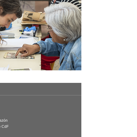
Razón
e CdF