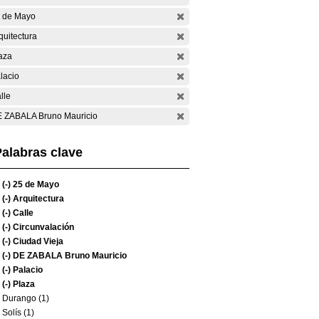
 de Mayo
quitectura
aza
lacio
lle
 ZABALA Bruno Mauricio
alabras clave
(-)
25 de Mayo
(-)
Arquitectura
(-)
Calle
(-)
Circunvalación
(-)
Ciudad Vieja
(-)
DE ZABALA Bruno Mauricio
(-)
Palacio
(-)
Plaza
Durango (1)
Solís (1)