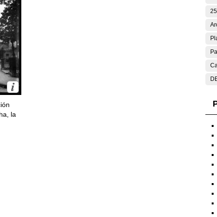
25
Ar
Pl
Pa
Ca
DE
P
ción
ha, la