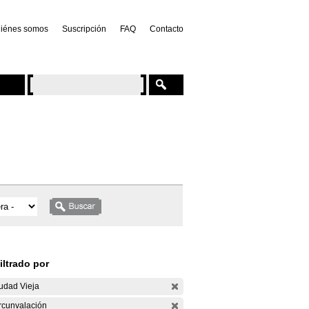
iénes somos
Suscripción
FAQ
Contacto
iltrado por
udad Vieja
rcunvalación