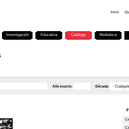
Inicio
Qu
Investigación
Educativa
Catálogo
Mediateca
s
Año exacto:
Década:
F
Ci
Ca