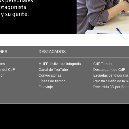
NES
DESTACADOS
nes
MUFF, festival de fotografía
CdF Tienda
as del CdF
Canal de YouTube
Descargar logo CdF
ión
Convocatorias
Escuelas de fotografía
Líneas de tiempo
Revista Sueño de la 
Fotoviaje
Recorrido 3D por Sed
a