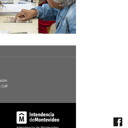
Razón
e CdF
Intendencia de Montevideo