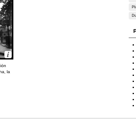
Pl
Du
P
ción
ha, la