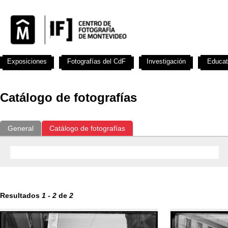
Exposiciones
Fotografías del CdF
Investigación
Educat
Catálogo de fotografías
General
Catálogo de fotografías
Resultados
1
-
2
de
2