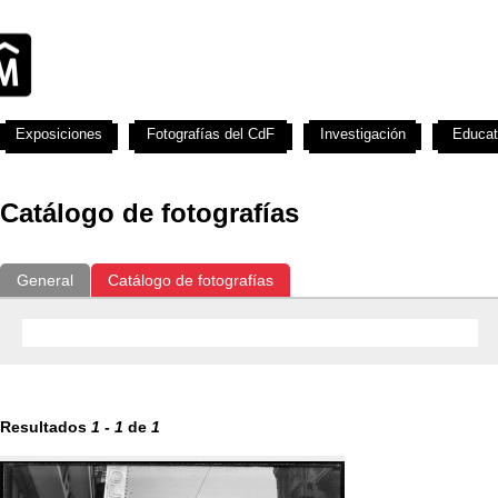
Exposiciones
Fotografías del CdF
Investigación
Educat
Catálogo de fotografías
General
Catálogo de fotografías
Resultados
1
-
1
de
1