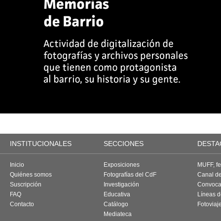
INSTITUCIONALES
SECCIONES
DESTA
Inicio
Exposiciones
MUFF, fes
Quiénes somos
Fotografías del CdF
Canal d
Suscripción
Investigación
Convoca
FAQ
Educativa
Líneas d
Contacto
Catálogo
Fotoviaj
Mediateca