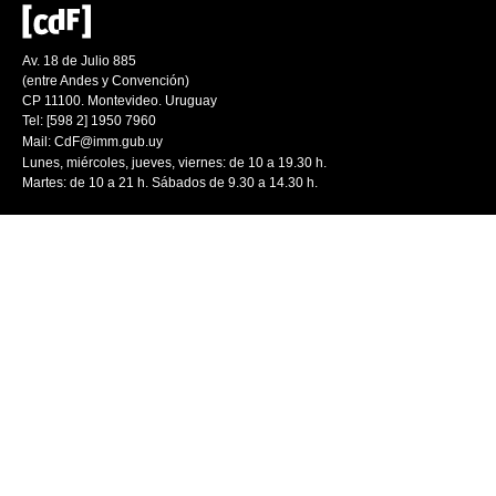
Av. 18 de Julio 885
(entre Andes y Convención)
CP 11100. Montevideo. Uruguay
Tel: [598 2] 1950 7960
Mail:
CdF@imm.gub.uy
Lunes, miércoles, jueves, viernes: de 10 a 19.30 h.
Martes: de 10 a 21 h. Sábados de 9.30 a 14.30 h.