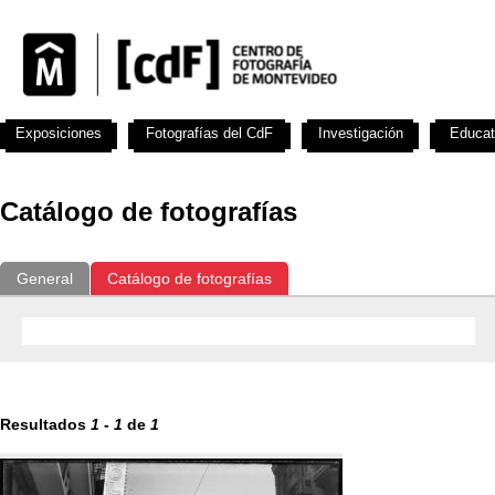
Exposiciones
Fotografías del CdF
Investigación
Educat
Catálogo de fotografías
General
Catálogo de fotografías
Resultados
1
-
1
de
1