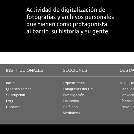
INSTITUCIONALES
SECCIONES
DESTA
Inicio
Exposiciones
MUFF, fes
Quiénes somos
Fotografías del CdF
Canal d
Suscripción
Investigación
Convoca
FAQ
Educativa
Líneas d
Contacto
Catálogo
Fotoviaj
Mediateca