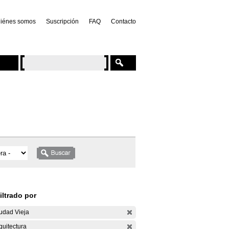
iénes somos
Suscripción
FAQ
Contacto
iltrado por
udad Vieja
quitectura