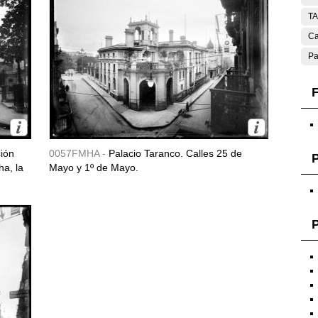
T
Ca
Pa
F
ción
0057FMHA -
Palacio Taranco. Calles 25 de
ha, la
Mayo y 1º de Mayo.
P