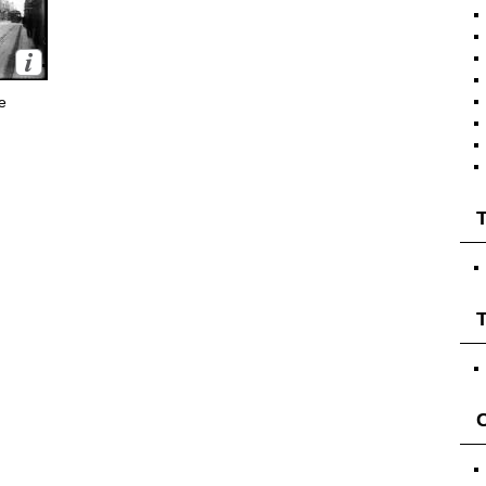
e
T
T