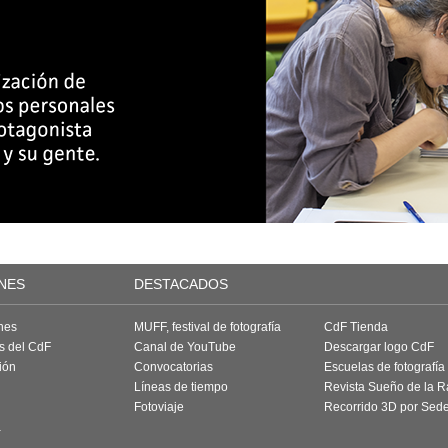
NES
DESTACADOS
nes
MUFF, festival de fotografía
CdF Tienda
as del CdF
Canal de YouTube
Descargar logo CdF
ión
Convocatorias
Escuelas de fotografía
Líneas de tiempo
Revista Sueño de la 
Fotoviaje
Recorrido 3D por Sed
a