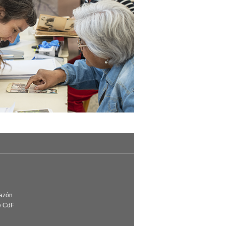
Razón
e CdF