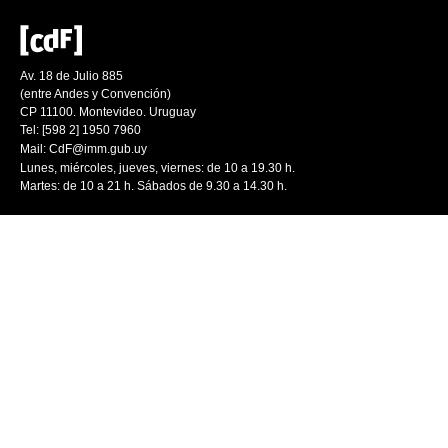
Av. 18 de Julio 885
(entre Andes y Convención)
CP 11100. Montevideo. Uruguay
Tel: [598 2] 1950 7960
Mail:
CdF@imm.gub.uy
Lunes, miércoles, jueves, viernes: de 10 a 19.30 h.
Martes: de 10 a 21 h. Sábados de 9.30 a 14.30 h.