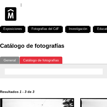
Exposiciones
Fotografías del CdF
Investigación
Educat
Catálogo de fotografías
General
Catálogo de fotografías
Resultados
1
-
3
de
3