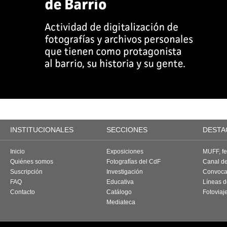
INSTITUCIONALES
SECCIONES
DESTA
Inicio
Exposiciones
MUFF, fes
Quiénes somos
Fotografías del CdF
Canal d
Suscripción
Investigación
Convoca
FAQ
Educativa
Líneas d
Contacto
Catálogo
Fotoviaj
Mediateca