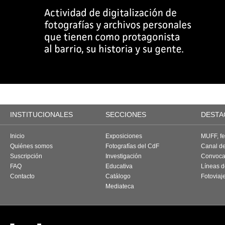
INSTITUCIONALES
SECCIONES
DESTA
Inicio
Exposiciones
MUFF, fes
Quiénes somos
Fotografías del CdF
Canal d
Suscripción
Investigación
Convoca
FAQ
Educativa
Líneas d
Contacto
Catálogo
Fotoviaj
Mediateca