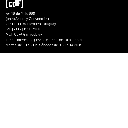
Av. 18 de Julio 885
(entre Andes y Convención)
CP 11100. Montevideo. Uruguay
Tel: [598 2] 1950 7960
Mail:
CdF@imm.gub.uy
Lunes, miércoles, jueves, viernes: de 10 a 19.30 h.
Martes: de 10 a 21 h. Sábados de 9.30 a 14.30 h.