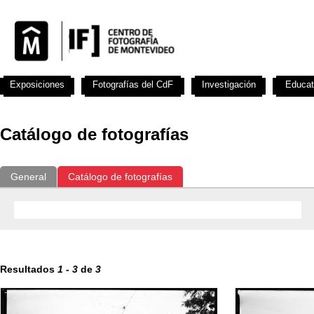
Exposiciones
Fotografías del CdF
Investigación
Educat
Catálogo de fotografías
General
Catálogo de fotografías
Resultados
1
-
3
de
3