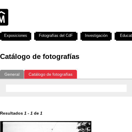
Exposiciones
Fotografías del CdF
Investigación
Educat
Catálogo de fotografías
General
Catálogo de fotografías
Resultados
1
-
1
de
1