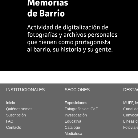
INSTITUCIONALES
SECCIONES
DESTA
Inicio
Exposiciones
MUFF, fes
Quiénes somos
Fotografías del CdF
Canal d
Suscripción
Investigación
Convoca
FAQ
Educativa
Líneas d
Contacto
Catálogo
Fotoviaj
Mediateca