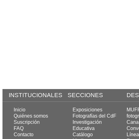
INSTITUCIONALES
SECCIONES
DES
Inicio
Exposiciones
MUFF,
Quiénes somos
Fotografías del CdF
fotogr
Suscripción
Investigación
Cana
FAQ
Educativa
Convo
Contacto
Catálogo
Línea