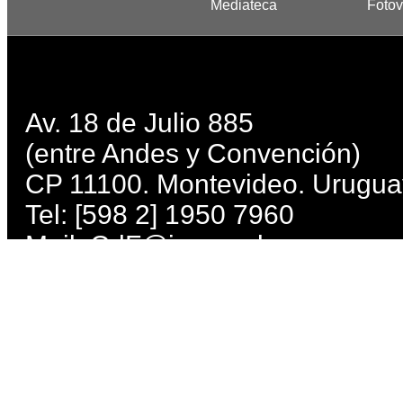
Mediateca
Fotov
Av. 18 de Julio 885
(entre Andes y Convención)
CP 11100. Montevideo. Urugua
Tel: [598 2] 1950 7960
Mail:
CdF@imm.gub.uy
Lunes, miércoles, jueves, viern
Martes: de 10 a 21 h. Sábados 