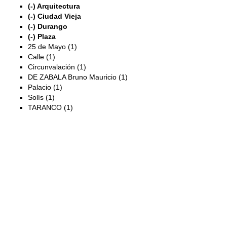
(-)
Arquitectura
(-)
Ciudad Vieja
(-)
Durango
(-)
Plaza
25 de Mayo (1)
Calle (1)
Circunvalación (1)
DE ZABALA Bruno Mauricio (1)
Palacio (1)
Solís (1)
TARANCO (1)
Exposiciones
Investigación
Fotografías del CdF
Mediateca
Educativa
Catálogo