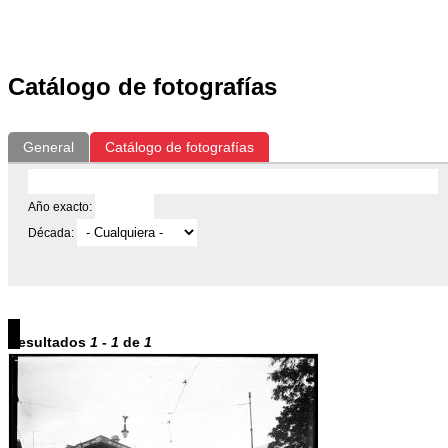
Catálogo de fotografías
General
Catálogo de fotografías
Año exacto:
Década:
Resultados
1
-
1
de
1