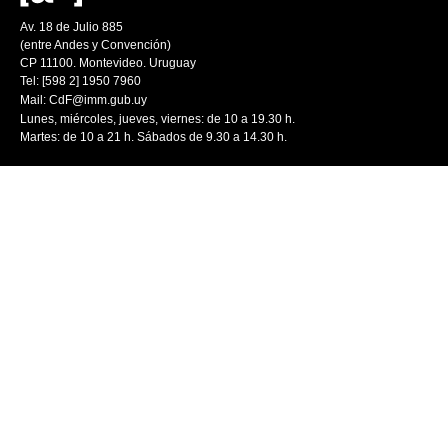
Av. 18 de Julio 885
(entre Andes y Convención)
CP 11100. Montevideo. Uruguay
Tel: [598 2] 1950 7960
Mail:
CdF@imm.gub.uy
Lunes, miércoles, jueves, viernes: de 10 a 19.30 h.
Martes: de 10 a 21 h. Sábados de 9.30 a 14.30 h.