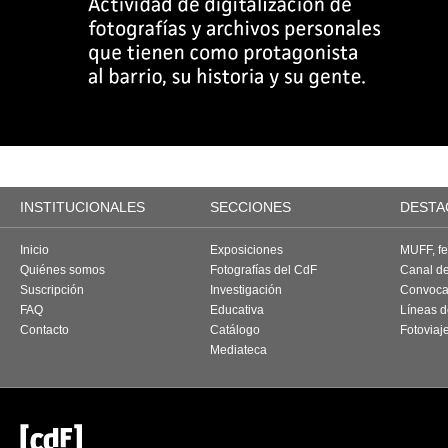
INSTITUCIONALES
SECCIONES
DESTA
Inicio
Exposiciones
MUFF, fes
Quiénes somos
Fotografías del CdF
Canal d
Suscripción
Investigación
Convoca
FAQ
Educativa
Líneas d
Contacto
Catálogo
Fotoviaj
Mediateca