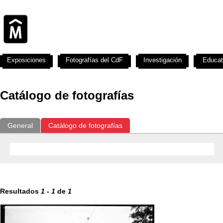
Exposiciones
Fotografías del CdF
Investigación
Educat
Catálogo de fotografías
General
Catálogo de fotografías
Resultados
1
-
1
de
1