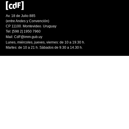
Av. 18 de Julio 885
(entre Andes y Convención)
CP 11100. Montevideo. Uruguay
Tel: [598 2] 1950 7960
Mail:
CdF@imm.gub.uy
Lunes, miércoles, jueves, viernes: de 10 a 19.30 h.
Martes: de 10 a 21 h. Sábados de 9.30 a 14.30 h.