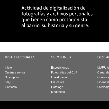
INSTITUCIONALES
SECCIONES
DESTA
Inicio
Exposiciones
MUFF, fes
Quiénes somos
Fotografías del CdF
Canal d
Suscripción
Investigación
Convoca
FAQ
Educativa
Líneas d
Contacto
Catálogo
Fotoviaj
Mediateca