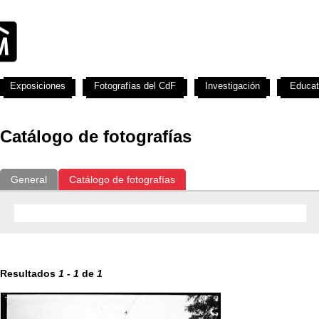
Exposiciones
Fotografías del CdF
Investigación
Educat
Catálogo de fotografías
General
Catálogo de fotografías
Resultados
1
-
1
de
1