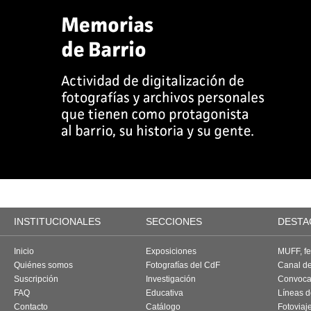
INSTITUCIONALES
SECCIONES
DESTA
Inicio
Exposiciones
MUFF, fes
Quiénes somos
Fotografías del CdF
Canal d
Suscripción
Investigación
Convoca
FAQ
Educativa
Líneas d
Contacto
Catálogo
Fotoviaj