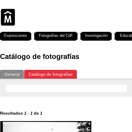
Exposiciones
Fotografías del CdF
Investigación
Educat
Catálogo de fotografías
General
Catálogo de fotografías
Resultados
1
-
1
de
1