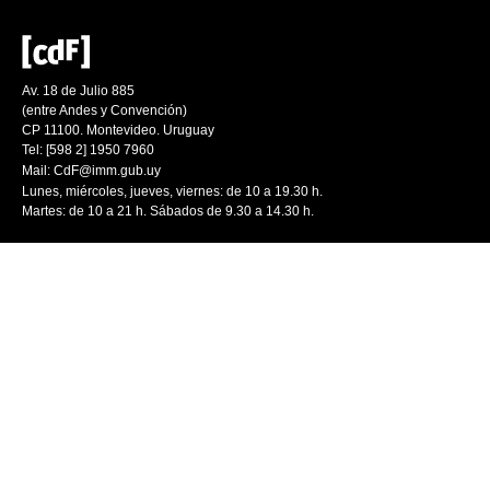
Av. 18 de Julio 885
(entre Andes y Convención)
CP 11100. Montevideo. Uruguay
Tel: [598 2] 1950 7960
Mail:
CdF@imm.gub.uy
Lunes, miércoles, jueves, viernes: de 10 a 19.30 h.
Martes: de 10 a 21 h. Sábados de 9.30 a 14.30 h.