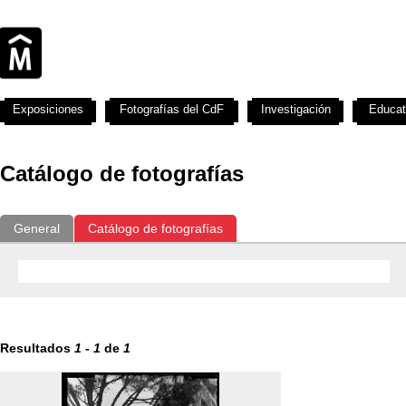
Exposiciones
Fotografías del CdF
Investigación
Educat
Catálogo de fotografías
General
Catálogo de fotografías
Resultados
1
-
1
de
1