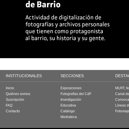
INSTITUCIONALES
SECCIONES
DESTA
Inicio
Exposiciones
MUFF, fes
Quiénes somos
Fotografías del CdF
Canal d
Suscripción
Investigación
Convoca
FAQ
Educativa
Líneas d
Contacto
Catálogo
Fotoviaj
Mediateca