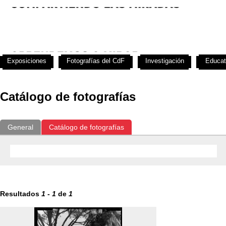
Exposiciones
Fotografías del CdF
Investigación
Educat
Catálogo de fotografías
General
Catálogo de fotografías
Resultados
1
-
1
de
1