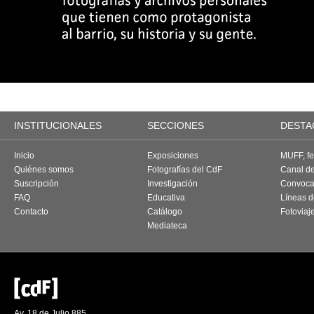
INSTITUCIONALES
SECCIONES
DESTA
Inicio
Exposiciones
MUFF, fes
Quiénes somos
Fotografías del CdF
Canal d
Suscripción
Investigación
Convoca
FAQ
Educativa
Líneas d
Contacto
Catálogo
Fotoviaj
Mediateca
Av. 18 de Julio 885