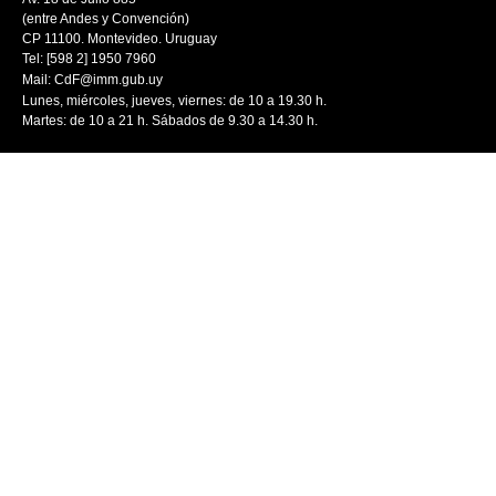
(entre Andes y Convención)
CP 11100. Montevideo. Uruguay
Tel: [598 2] 1950 7960
Mail:
CdF@imm.gub.uy
Lunes, miércoles, jueves, viernes: de 10 a 19.30 h.
Martes: de 10 a 21 h. Sábados de 9.30 a 14.30 h.