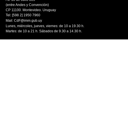
(entre Andes y Convención)
CP 11100. Montevideo. Uruguay
Tel: [598 2] 1950 7960
Mail:
CdF@imm.gub.uy
Lunes, miércoles, jueves, viernes: de 10 a 19.30 h.
Martes: de 10 a 21 h. Sábados de 9.30 a 14.30 h.