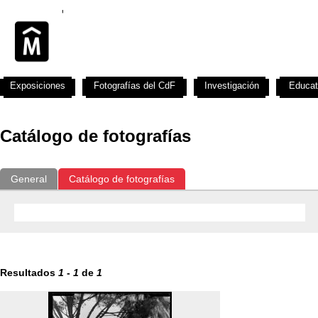
Exposiciones
Fotografías del CdF
Investigación
Educat
Catálogo de fotografías
General
Catálogo de fotografías
Resultados
1
-
1
de
1