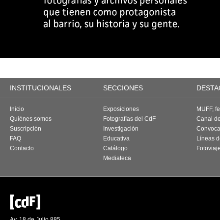
INSTITUCIONALES
SECCIONES
DESTA
Inicio
Exposiciones
MUFF, fes
Quiénes somos
Fotografías del CdF
Canal d
Suscripción
Investigación
Convoca
FAQ
Educativa
Líneas d
Contacto
Catálogo
Fotoviaj
Mediateca
Av. 18 de Julio 885