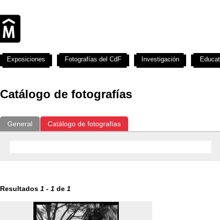
Exposiciones
Fotografías del CdF
Investigación
Educat
Catálogo de fotografías
General
Catálogo de fotografías
Resultados
1
-
1
de
1