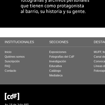
INSTITUCIONALES
SECCIONES
DESTA
Inicio
Exposiciones
MUFF, fes
Quiénes somos
Fotografías del CdF
Canal d
Suscripción
Investigación
Convoca
FAQ
Educativa
Líneas d
Contacto
Catálogo
Fotoviaj
Mediateca
Av. 18 de Julio 885