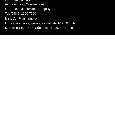
(entre Andes y Convención)
CP 11100. Montevideo. Uruguay
Tel: [598 2] 1950 7960
Mail:
CdF@imm.gub.uy
Lunes, miércoles, jueves, viernes: de 10 a 19.30 h.
Martes: de 10 a 21 h. Sábados de 9.30 a 14.30 h.