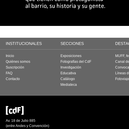
INSTITUCIONALES
SECCIONES
DESTA
Inicio
Exposiciones
MUFF, fes
Quiénes somos
Fotografías del CdF
Canal d
Suscripción
Investigación
Convoca
FAQ
Educativa
Líneas d
Contacto
Catálogo
Fotoviaj
Mediateca
Av. 18 de Julio 885
(entre Andes y Convención)