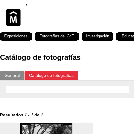
Exposiciones
Fotografías del CdF
Investigación
Educat
Catálogo de fotografías
General
Catálogo de fotografías
Resultados
1
-
1
de
1