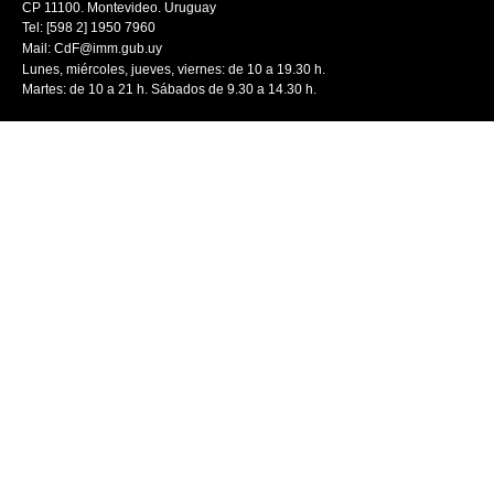
CP 11100. Montevideo. Uruguay
Tel: [598 2] 1950 7960
Mail:
CdF@imm.gub.uy
Lunes, miércoles, jueves, viernes: de 10 a 19.30 h.
Martes: de 10 a 21 h. Sábados de 9.30 a 14.30 h.