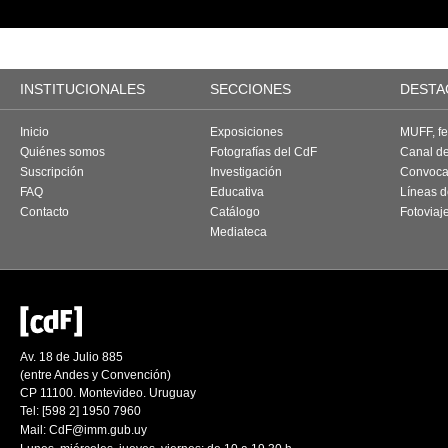
INSTITUCIONALES
SECCIONES
DESTA
Inicio
Exposiciones
MUFF, fes
Quiénes somos
Fotografías del CdF
Canal d
Suscripción
Investigación
Convoca
FAQ
Educativa
Líneas d
Contacto
Catálogo
Fotoviaj
Mediateca
Av. 18 de Julio 885
(entre Andes y Convención)
CP 11100. Montevideo. Uruguay
Tel: [598 2] 1950 7960
Mail:
CdF@imm.gub.uy