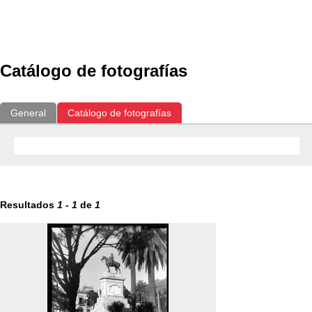
Exposiciones
Fotografías del CdF
Investigación
Educat
Catálogo de fotografías
General
Catálogo de fotografías
Resultados
1
-
1
de
1