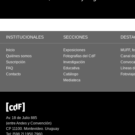
INSTITUCIONALES
SECCIONES
DESTA
Inicio
Exposiciones
MUFF, fes
Quiénes somos
Fotografías del CdF
Canal d
Suscripción
Investigación
Convoca
FAQ
Educativa
Líneas d
Contacto
Catálogo
Fotoviaj
Mediateca
Av. 18 de Julio 885
(entre Andes y Convención)
CP 11100. Montevideo. Uruguay
Tel: [598 2] 1950 7960