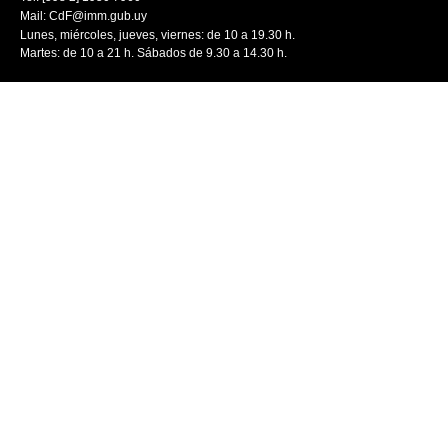
Mail:
CdF@imm.gub.uy
Lunes, miércoles, jueves, viernes: de 10 a 19.30 h.
Martes: de 10 a 21 h. Sábados de 9.30 a 14.30 h.