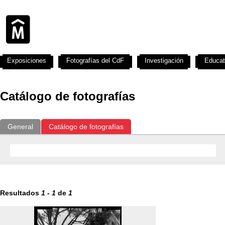
Exposiciones
Fotografías del CdF
Investigación
Educat
Catálogo de fotografías
General
Catálogo de fotografías
Resultados
1
-
1
de
1