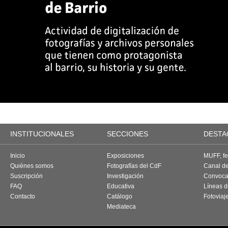
INSTITUCIONALES
SECCIONES
DESTA
Inicio
Exposiciones
MUFF, fes
Quiénes somos
Fotografías del CdF
Canal d
Suscripción
Investigación
Convoca
FAQ
Educativa
Líneas d
Contacto
Catálogo
Fotoviaj
Mediateca