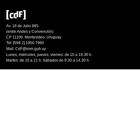
Av. 18 de Julio 885
(entre Andes y Convención)
CP 11100. Montevideo. Uruguay
Tel: [598 2] 1950 7960
Mail:
CdF@imm.gub.uy
Lunes, miércoles, jueves, viernes: de 10 a 19.30 h.
Martes: de 10 a 21 h. Sábados de 9.30 a 14.30 h.