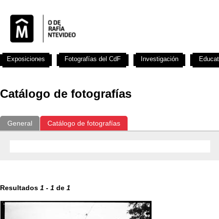
Exposiciones
Fotografías del CdF
Investigación
Educat
Catálogo de fotografías
General
Catálogo de fotografías
Resultados
1
-
1
de
1