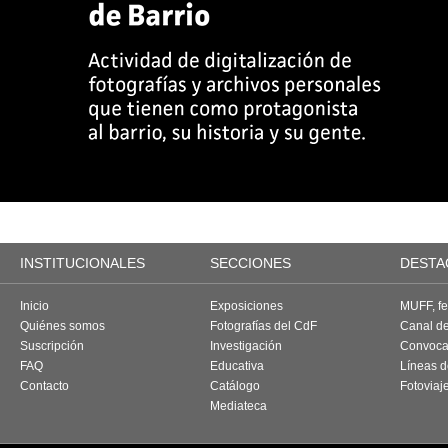
INSTITUCIONALES
SECCIONES
DESTA
Inicio
Exposiciones
MUFF, fes
Quiénes somos
Fotografías del CdF
Canal d
Suscripción
Investigación
Convoca
FAQ
Educativa
Líneas d
Contacto
Catálogo
Fotoviaj
Mediateca