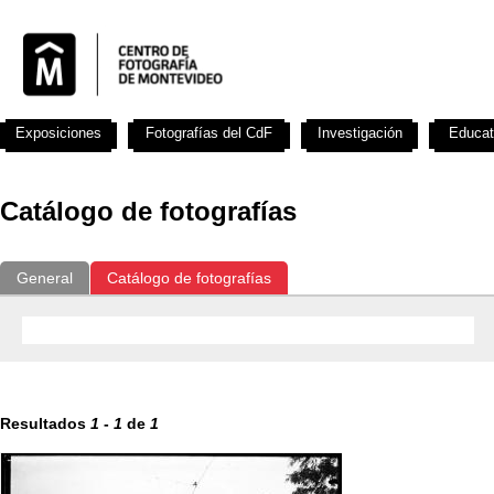
Exposiciones
Fotografías del CdF
Investigación
Educat
Catálogo de fotografías
General
Catálogo de fotografías
Resultados
1
-
1
de
1