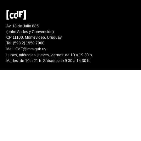
Av. 18 de Julio 885
(entre Andes y Convención)
CP 11100. Montevideo. Uruguay
Tel: [598 2] 1950 7960
Mail:
CdF@imm.gub.uy
Lunes, miércoles, jueves, viernes: de 10 a 19.30 h.
Martes: de 10 a 21 h. Sábados de 9.30 a 14.30 h.