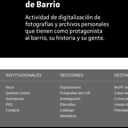
INSTITUCIONALES
SECCIONES
DESTA
Inicio
Exposiciones
MUFF, fes
Quiénes somos
Fotografías del CdF
Canal d
Suscripción
Investigación
Convoca
FAQ
Educativa
Líneas d
Contacto
Catálogo
Fotoviaj
Mediateca