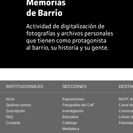
INSTITUCIONALES
SECCIONES
DESTA
Inicio
Exposiciones
MUFF, fes
Quiénes somos
Fotografías del CdF
Canal d
Suscripción
Investigación
Convoca
FAQ
Educativa
Líneas d
Contacto
Catálogo
Fotoviaj
Mediateca