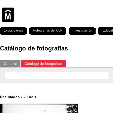
Exposiciones
Fotografías del CdF
Investigación
Educat
Catálogo de fotografías
General
Catálogo de fotografías
Resultados
1
-
1
de
1