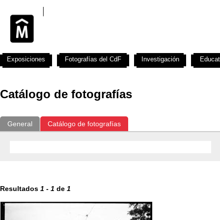
Exposiciones
Fotografías del CdF
Investigación
Educat
Catálogo de fotografías
General
Catálogo de fotografías
Resultados
1
-
1
de
1