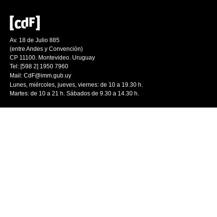
Av. 18 de Julio 885
(entre Andes y Convención)
CP 11100. Montevideo. Uruguay
Tel: [598 2] 1950 7960
Mail:
CdF@imm.gub.uy
Lunes, miércoles, jueves, viernes: de 10 a 19.30 h.
Martes: de 10 a 21 h. Sábados de 9.30 a 14.30 h.