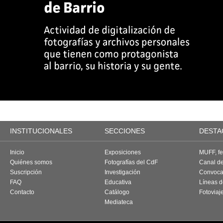
INSTITUCIONALES
SECCIONES
DESTA
Inicio
Exposiciones
MUFF, fes
Quiénes somos
Fotografías del CdF
Canal d
Suscripción
Investigación
Convoca
FAQ
Educativa
Líneas d
Contacto
Catálogo
Fotoviaj
Mediateca