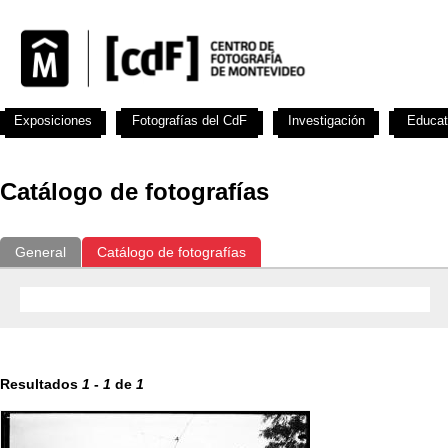
Exposiciones
Fotografías del CdF
Investigación
Educat
Catálogo de fotografías
General
Catálogo de fotografías
Resultados
1
-
1
de
1