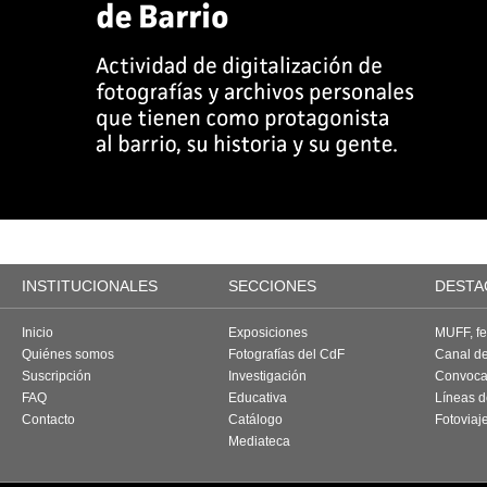
INSTITUCIONALES
SECCIONES
DESTA
Inicio
Exposiciones
MUFF, fes
Quiénes somos
Fotografías del CdF
Canal d
Suscripción
Investigación
Convoca
FAQ
Educativa
Líneas d
Contacto
Catálogo
Fotoviaj
Mediateca