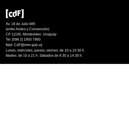
Av. 18 de Julio 885
(entre Andes y Convención)
CP 11100. Montevideo. Uruguay
Tel: [598 2] 1950 7960
Mail:
CdF@imm.gub.uy
Lunes, miércoles, jueves, viernes: de 10 a 19.30 h.
Martes: de 10 a 21 h. Sábados de 9.30 a 14.30 h.