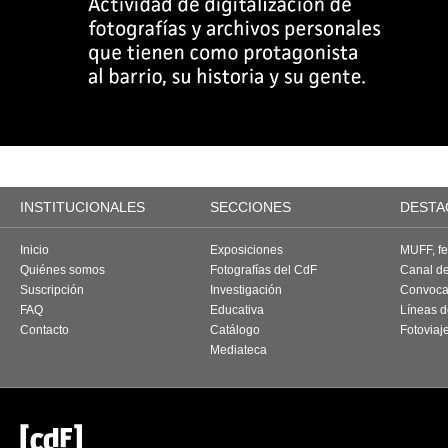
INSTITUCIONALES
SECCIONES
DESTA
Inicio
Exposiciones
MUFF, fes
Quiénes somos
Fotografías del CdF
Canal d
Suscripción
Investigación
Convoca
FAQ
Educativa
Líneas d
Contacto
Catálogo
Fotoviaj
Mediateca