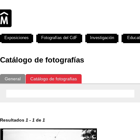
Exposiciones
Fotografías del CdF
Investigación
Educat
Catálogo de fotografías
General
Catálogo de fotografías
Resultados
1
-
1
de
1