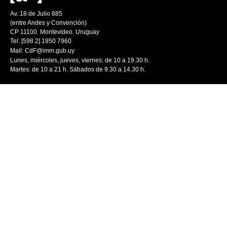
Av. 18 de Julio 885
(entre Andes y Convención)
CP 11100. Montevideo. Uruguay
Tel: [598 2] 1950 7960
Mail:
CdF@imm.gub.uy
Lunes, miércoles, jueves, viernes: de 10 a 19.30 h.
Martes: de 10 a 21 h. Sábados de 9.30 a 14.30 h.