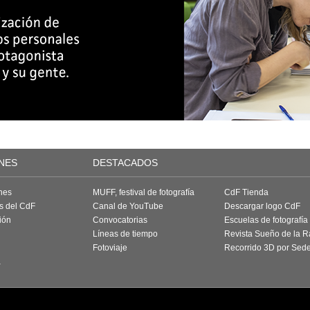
NES
DESTACADOS
nes
MUFF, festival de fotografía
CdF Tienda
as del CdF
Canal de YouTube
Descargar logo CdF
ión
Convocatorias
Escuelas de fotografía
Líneas de tiempo
Revista Sueño de la 
Fotoviaje
Recorrido 3D por Sed
a