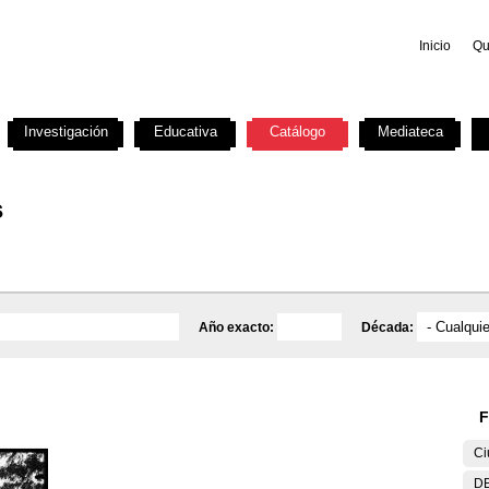
Inicio
Qu
Investigación
Educativa
Catálogo
Mediateca
s
Año exacto:
Década:
F
Ci
DE