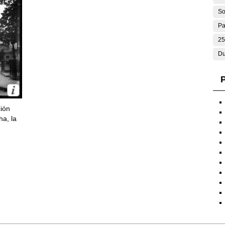
So
Pa
25
Du
P
ción
ha, la