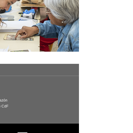
Razón
e CdF