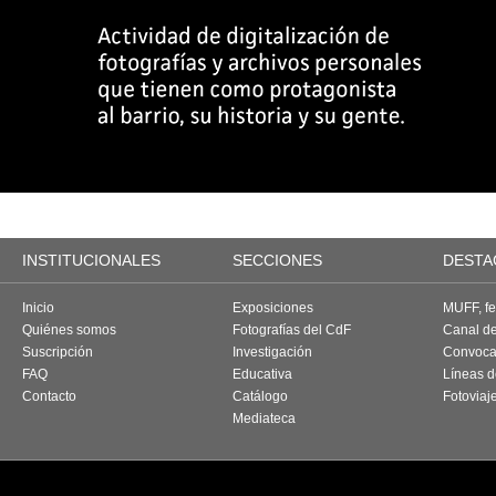
INSTITUCIONALES
SECCIONES
DESTA
Inicio
Exposiciones
MUFF, fes
Quiénes somos
Fotografías del CdF
Canal d
Suscripción
Investigación
Convoca
FAQ
Educativa
Líneas d
Contacto
Catálogo
Fotoviaj
Mediateca