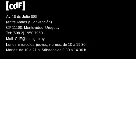
Av. 18 de Julio 885
(entre Andes y Convención)
CP 11100. Montevideo. Uruguay
Tel: [598 2] 1950 7960
Mail:
CdF@imm.gub.uy
Lunes, miércoles, jueves, viernes: de 10 a 19.30 h.
Martes: de 10 a 21 h. Sábados de 9.30 a 14.30 h.