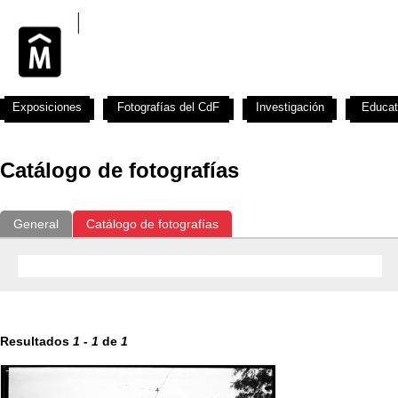
Exposiciones
Fotografías del CdF
Investigación
Educat
Catálogo de fotografías
General
Catálogo de fotografías
Resultados
1
-
1
de
1