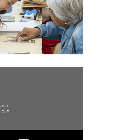
Razón
e CdF