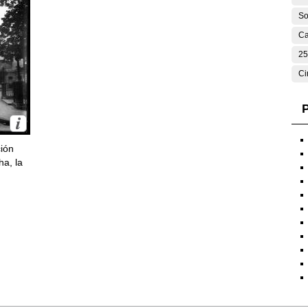
So
Ca
25
Ci
P
ción
ha, la