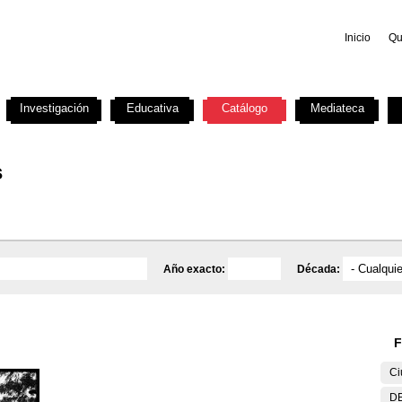
Inicio
Qu
Investigación
Educativa
Catálogo
Mediateca
s
Año exacto:
Década:
F
Ci
DE