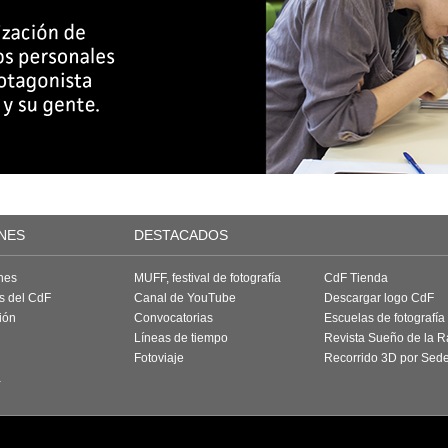
NES
DESTACADOS
nes
MUFF, festival de fotografía
CdF Tienda
as del CdF
Canal de YouTube
Descargar logo CdF
ión
Convocatorias
Escuelas de fotografía
Líneas de tiempo
Revista Sueño de la 
Fotoviaje
Recorrido 3D por Sed
a