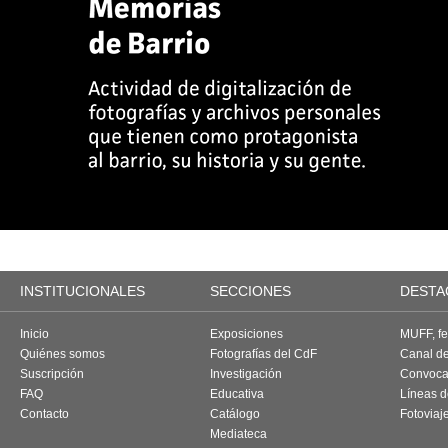
INSTITUCIONALES
SECCIONES
DESTA
Inicio
Exposiciones
MUFF, fes
Quiénes somos
Fotografías del CdF
Canal d
Suscripción
Investigación
Convoca
FAQ
Educativa
Líneas d
Contacto
Catálogo
Fotoviaj
Mediateca