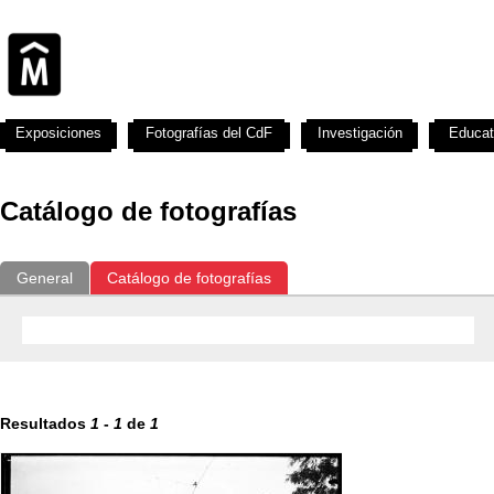
Exposiciones
Fotografías del CdF
Investigación
Educat
Catálogo de fotografías
General
Catálogo de fotografías
Resultados
1
-
1
de
1