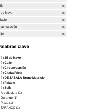
lís
 de Mayo
lacio
rcunvalación
lle
alabras clave
(-)
25 de Mayo
(-)
Calle
(-)
Circunvalación
(-)
Ciudad Vieja
(-)
DE ZABALA Bruno Mauricio
(-)
Palacio
(-)
Solís
Arquitectura (1)
Durango (1)
Plaza (1)
TARANCO (1)