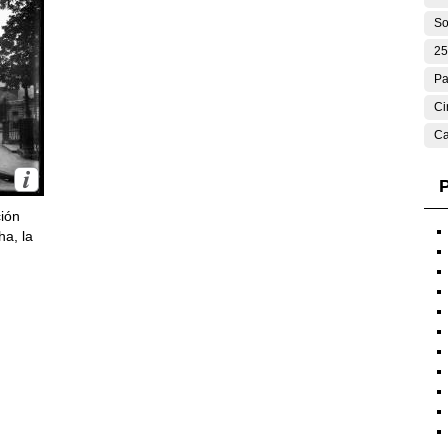
So
25
Pa
Ci
Ca
P
ción
ha, la