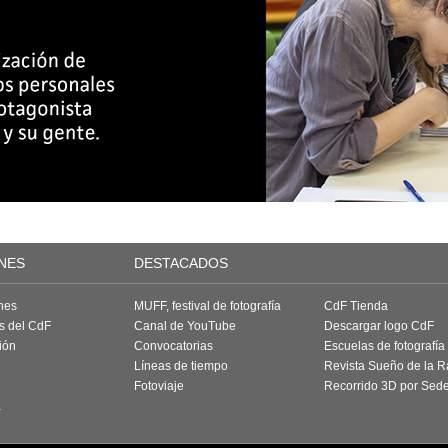
NES
DESTACADOS
nes
MUFF, festival de fotografía
CdF Tienda
as del CdF
Canal de YouTube
Descargar logo CdF
ión
Convocatorias
Escuelas de fotografía
Líneas de tiempo
Revista Sueño de la 
Fotoviaje
Recorrido 3D por Sed
a