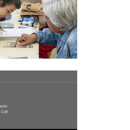
Razón
e CdF