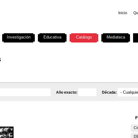
Inicio
Qu
Investigación
Educativa
Catálogo
Mediateca
s
Año exacto:
Década:
F
Ci
DE