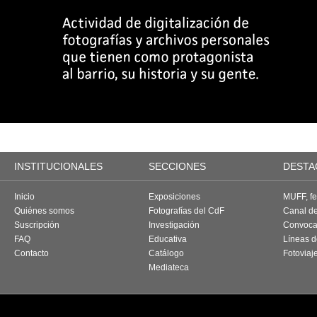
INSTITUCIONALES
SECCIONES
DESTA
Inicio
Exposiciones
MUFF, fes
Quiénes somos
Fotografías del CdF
Canal d
Suscripción
Investigación
Convoca
FAQ
Educativa
Líneas d
Contacto
Catálogo
Fotoviaj
Mediateca