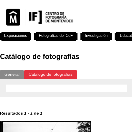
Exposiciones
Fotografías del CdF
Investigación
Educat
Catálogo de fotografías
General
Catálogo de fotografías
Resultados
1
-
1
de
1