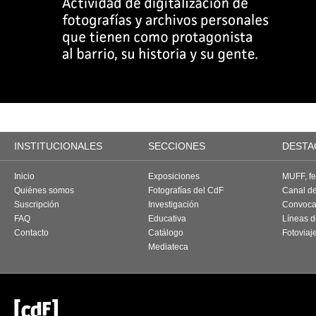
INSTITUCIONALES
SECCIONES
DESTA
Inicio
Exposiciones
MUFF, fes
Quiénes somos
Fotografías del CdF
Canal d
Suscripción
Investigación
Convoca
FAQ
Educativa
Líneas d
Contacto
Catálogo
Fotoviaj
Mediateca