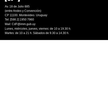
Av. 18 de Julio 885
(entre Andes y Convención)
CP 11100. Montevideo. Uruguay
Tel: [598 2] 1950 7960
Mail:
CdF@imm.gub.uy
Lunes, miércoles, jueves, viernes: de 10 a 19.30 h.
Martes: de 10 a 21 h. Sábados de 9.30 a 14.30 h.