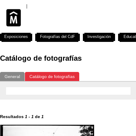
Exposiciones
Fotografías del CdF
Investigación
Educat
Catálogo de fotografías
General
Catálogo de fotografías
Resultados
1
-
1
de
1