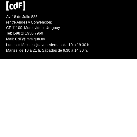
Av. 18 de Julio 885
(entre Andes y Convención)
CP 11100. Montevideo. Uruguay
Tel: [598 2] 1950 7960
Mail:
CdF@imm.gub.uy
Lunes, miércoles, jueves, viernes: de 10 a 19.30 h.
Martes: de 10 a 21 h. Sábados de 9.30 a 14.30 h.