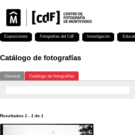
Exposiciones
Fotografías del CdF
Investigación
Educat
Catálogo de fotografías
General
Catálogo de fotografías
Resultados
1
-
1
de
1