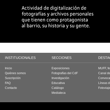
INSTITUCIONALES
SECCIONES
DESTA
Inicio
Exposiciones
MUFF, fes
Quiénes somos
Fotografías del CdF
Canal d
Suscripción
Investigación
Convoca
FAQ
Educativa
Líneas d
Contacto
Catálogo
Fotoviaj
Mediateca