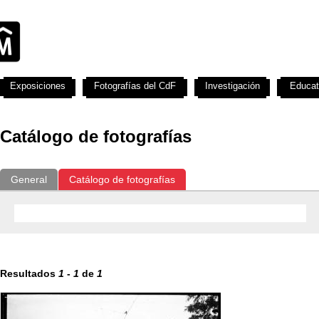
Exposiciones
Fotografías del CdF
Investigación
Educat
Catálogo de fotografías
General
Catálogo de fotografías
Resultados
1
-
1
de
1