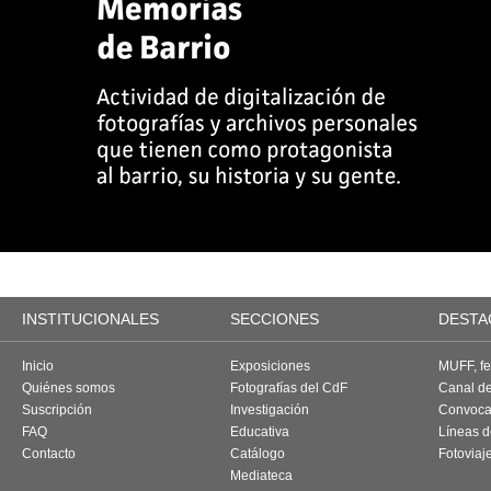
INSTITUCIONALES
SECCIONES
DESTA
Inicio
Exposiciones
MUFF, fes
Quiénes somos
Fotografías del CdF
Canal d
Suscripción
Investigación
Convoca
FAQ
Educativa
Líneas d
Contacto
Catálogo
Fotoviaj
Mediateca