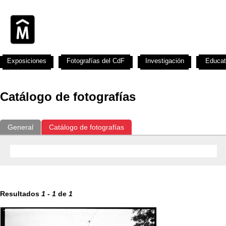
Exposiciones
Fotografías del CdF
Investigación
Educat
Catálogo de fotografías
General
Catálogo de fotografías
Resultados
1
-
1
de
1