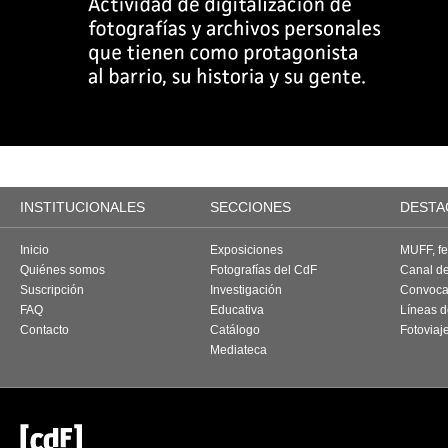
INSTITUCIONALES
SECCIONES
DESTA
Inicio
Exposiciones
MUFF, fes
Quiénes somos
Fotografías del CdF
Canal d
Suscripción
Investigación
Convoca
FAQ
Educativa
Líneas d
Contacto
Catálogo
Fotoviaj
Mediateca