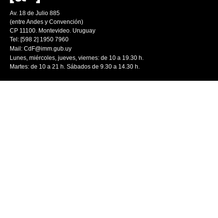
Av. 18 de Julio 885
(entre Andes y Convención)
CP 11100. Montevideo. Uruguay
Tel: [598 2] 1950 7960
Mail:
CdF@imm.gub.uy
Lunes, miércoles, jueves, viernes: de 10 a 19.30 h.
Martes: de 10 a 21 h. Sábados de 9.30 a 14.30 h.